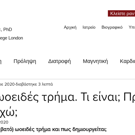
Κλείστε ραν
Αρχική
Ιατρείο
Βιογραφικό
Υπ
c, PhD
lege London
η
Πρόληψη
Διατροφή
Μαγνητική
Καρδι
ιες
οε 2020
διαβάστηκε 3 λεπτά
Συνέδρια
Video
Γυναικεία καρδιά
Ν
οειδές τρήμα. Τι είναι; Π
χώ;
2020
(ή βατό) ωοειδές τρήμα και πως δημιουργείται;