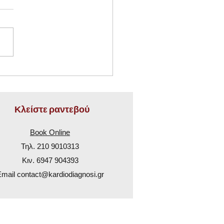
ριακή Πίεση: Πως τη
άμε σωστά
Κλείστε ραντεβού
Book Online
Τηλ.
210 9010313
Κιν.
6947 904393
Email
contact@kardiodiagnosi.gr