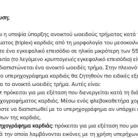
ωση;
ι η υποψία ύπαρξης ανοικτού ωοειδούς τρήματος κατά τ
τος (triplex) καρδιάς από τη μορφολογία του μεσοκοιλ
ε ένα εγκεφαλικό επεισόδιο σε ηλικία μικρότερη των 5
ιτία (το λεγόμενο 
κρυπτογενές
 εγκεφαλικό επεισόδιο) εί
 διαπιστώνεται ένα ανοικτό ωοειδές τρήμα. Στην πλειονό
ο υπερηχογράφημα καρδιάς θα ζητηθούν πιο ειδικές εξε
α το ανοικτό ωοειδές τρήμα. Αυτές είναι:
ν
: πρόκειται για μια εξέταση που διενεργείται κατά τη δι
χογραφήματος καρδιάς. Μέσω ενός φλεβοκαθετήρα χορ
στε να διαπιστωθεί με το υπερηχογράφημα αν υπάρχει ε
πων της καρδιάς.
ρηχογράφημα καρδιάς
: πρόκειται για μια εξέταση που μοι
 την οποία λαμβάνονται εικόνες με τη χρήση υπερήχων