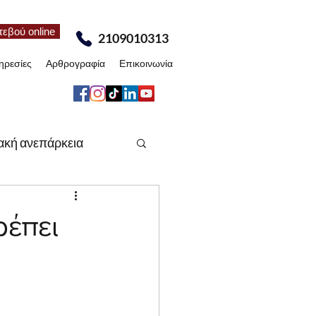
τεβού online
2109010313
ηρεσίες
Αρθρογραφία
Επικοινωνία
ακή ανεπάρκεια
έα
Άρθρα
ρέπει