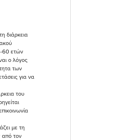
η διάρκεια 
ιακού 
5-60 ετών 
ναι ο λόγος 
τητα των 
τάσεις για να 
άρκεια του 
ηγείται 
πικοινωνία 
άζει με τη 
 από τον 