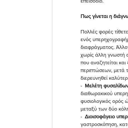
επεισόδιο.
Πως γίνεται η διάγν
Πολλές φορές τίθετα
ενός υπερηχογραφήμα
διαφράγματος. Άλλοτ
χωρίς άλλη γνωστή α
που αναζητείται και
περιπτώσεων, μετά τ
διερευνηθεί καλύτερ
-  
Μελέτη φυσαλίδω
διαθωρακικού υπερη
φυσιολογικός ορός ώ
μεταξύ των δύο κόλ
-  
Διοισοφάγειο υπε
γαστροσκόπηση, κατά