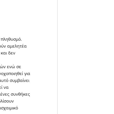
ό πληθυσμό.
ούν αμελητέα 
και δεν 
ιών ενώ σε 
νοχοποιηθεί για 
υτό συμβαίνει 
ί να 
μένες συνθήκες 
ολίσουν 
σχαιμικό 