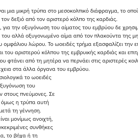
αι μια μικρή τρύπα στο μεσοκολπικό διάφραγμα, το οποίο
 τον δεξιό από τον αριστερό κόλπο της καρδιάς.
, για την οξυγόνωση του αίματος του εμβρύου δε χρησιμ
ς του αλλά οξυγονωμένο αίμα από τον πλακούντα της μη
 ομφάλιου λώρου. Το ωοειδές τρήμα εξασφαλίζει την επ
αι του αριστερού κόλπου της εμβρυικής καρδιάς και επιτ
υ φτάνει από τη μητέρα να περνάει στις αριστερές κοιλ
έχεια στα άλλα όργανα του εμβρύου.
ιολογικά το ωοειδές 
 οξυγόνωση του 
ον στους πνεύμονες. Σε 
 όμως η τρύπα αυτή 
μετά τη γέννηση. 
ίναι μονίμως ανοιχτή, 
γκεκριμένες συνθήκες 
α, το βήχα ή τη 