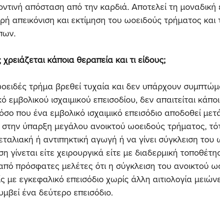
οντινή απόσταση από την καρδιά. Αποτελεί τη μοναδική
ερή απεικόνιση και εκτίμηση του ωοειδούς τρήματος και 
πων.
 χρειάζεται κάποια θεραπεία και τι είδους;
οειδές τρήμα βρεθεί τυχαία και δεν υπάρχουν συμπτώμα
ό εμβολικού ισχαιμικού επεισοδίου, δεν απαιτείται κάποι
σο που ένα εμβολικό ισχαιμικό επεισόδιο αποδοθεί μετ
 στην ύπαρξη μεγάλου ανοικτού ωοειδούς τρήματος, τότ
εταλιακή ή αντιπηκτική αγωγή ή να γίνει σύγκλειση του 
η γίνεται είτε χειρουργικά είτε με διαδερμική τοποθέτησ
από πρόσφατες μελέτες ότι η σύγκλειση του ανοικτού ω
ς με εγκεφαλικό επεισόδιο χωρίς άλλη αιτιολογία μειώνε
υμβεί ένα δεύτερο επεισόδιο.