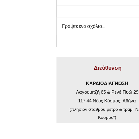
Γράψτε ένα σχόλιο...
Διατροφή τη Σαρακοστή:
Ευκαιρία για Υγεία με
Ισορροπία
Διεύθυνση
ΚΑΡΔΙΟΔΙΑΓΝΩΣΗ
Λαγουμιτζή 65 & Ρενέ Πυώ 29
117 44 Νέος Κόσμος,
Αθήνα
(πλησίον σταθμού μετρό & τραμ "Ν
Κόσμος")