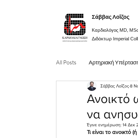
Σάββας Λοΐζος
Καρδιολόγος MD, MS
Διδάκτωρ Imperial Col
All Posts
Αρτηριακή Υπέρτασ
Για ιατρούς
Σάββας Λοΐζος
Βαλβιδοπάθε
8 Ν
Ανοικτό ω
να ανησυ
Αξονική
Προσφορά
Έγινε ενημέρωση:
14 Δεκ 
Τι είναι το ανοικτό 