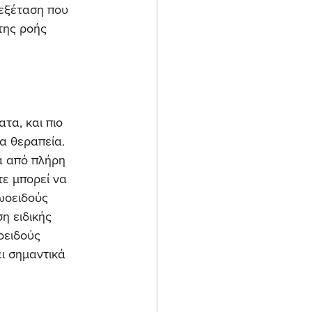
 εξέταση που 
της ροής 
τα, και πιο 
α θεραπεία. 
ά από πλήρη 
ε μπορεί να 
ωοειδούς 
η ειδικής 
οειδούς 
ι σημαντικά 