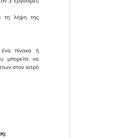
ον 3 εργάσιμες 
 τη λήψη της 
ένα πίνακα ή 
υ μπορείτε να 
των στον ιατρό 
ση;