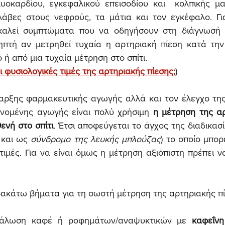
οκαρδίου, εγκεφαλικού επεισοδίου και  κολπικής μα
βλάβες στους νεφρούς, τα μάτια και τον εγκέφαλο. Γι
καλεί συμπτώματα που να οδηγήσουν στη διάγνωσή τ
ληπτή αν μετρηθεί τυχαία η αρτηριακή πίεση κατά την
 ή από μια τυχαία μέτρηση στο σπίτι.
οι φυσιολογικές τιμές της αρτηριακής πίεσης;
)
αρξης φαρμακευτικής αγωγής αλλά και τον έλεγχο της
νομένης αγωγής είναι πολύ χρήσιμη 
η μέτρηση της αρ
ενή στο σπίτι
. Έτσι αποφεύγεται το άγχος της διαδικασ
 και ως 
σύνδρομο της λευκής μπλούζας
) το οποίο μπορ
κάτω βήματα για τη σωστή μέτρηση της αρτηριακής πίε
νάλωση καφέ ή ροφημάτων/αναψυκτικών με 
καφεΐνη