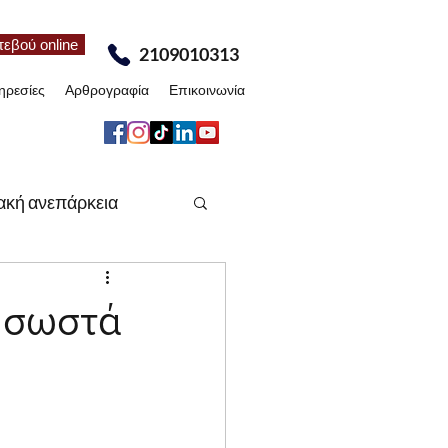
τεβού online
2109010313
ηρεσίες
Αρθρογραφία
Επικοινωνία
ακή ανεπάρκεια
έα
Άρθρα
ε σωστά