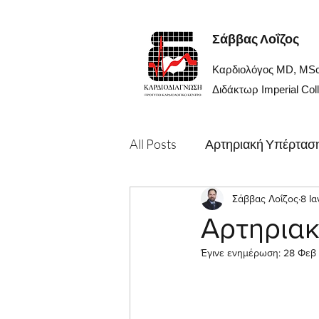
Σάββας Λοΐζος
Καρδιολόγος MD, MS
Διδάκτωρ Imperial Col
All Posts
Αρτηριακή Υπέρτασ
Για ιατρούς
Σάββας Λοΐζος
Βαλβιδοπάθε
8 Ι
Αρτηριακ
Έγινε ενημέρωση:
28 Φεβ
Αξονική
Προσφορά