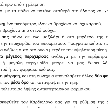
τά πριν από τη μέτρηση.
κά, με τα πόδια να πατάνε σταθερά στο έδαφος και χ
ιημένο πιεσόμετρο, ιδανικά βραχίονα και όχι καρπού.
ν βραχίονα από στενά ρούχα.
 σας
 πάνω σε ένα μαξιλάρι ή στο μπράτσο της πο
- συνήθως αυτό στο οποίο μετράτε την υψηλότερη πίεση 
ό μέγεθος περιχειρίδας
 ανάλογα με την περίμετρο 
 ή μεγάλη περιχειρίδα μπορεί να μας δώσει λάθο
ατρό ή τον φαρμακοποιό σας.
η μέτρηση
, και στη συνέχεια επαναλάβετε άλλες 
δύο φ
ε τον 
μέσο όρο
 και καταγράψτε την τιμή.
α τελευταίας λήψης αντιυπερτασικού φαρμάκου.
ισκεφθείτε τον Καρδιολόγο σας για τη ρύθμιση της α