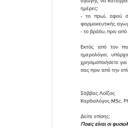
αγωγής να καταγράψ
ημέρες:
- το πρωί, αφού σ
φαρμακευτικής αγωγή
- το βράδυ, πριν από
Εκτός από τον πα
ημερολόγιο, υπάρχ
χρησιμοποιήσετε για
σας πριν από την επ
Σάββας Λοΐζος
Καρδιολόγος MSc, 
Δείτε επίσης:
Ποιες είναι οι φυσιο