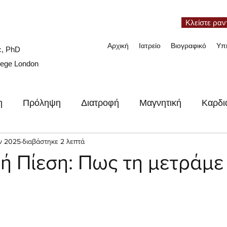
Κλείστε ραν
Αρχική
Ιατρείο
Βιογραφικό
Υπ
c, PhD
lege London
η
Πρόληψη
Διατροφή
Μαγνητική
Καρδι
ιες
αν 2025
διαβάστηκε 2 λεπτά
Συνέδρια
Video
Γυναικεία καρδιά
Ν
ή Πίεση: Πως τη μετράμ