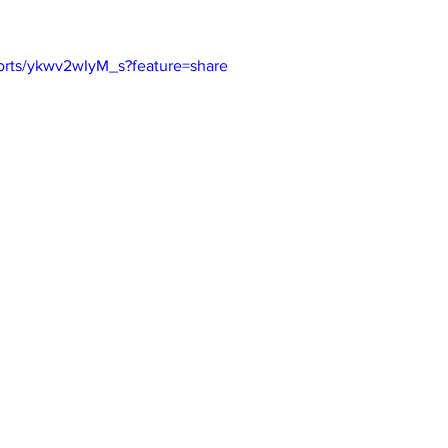
horts/ykwv2wIyM_s?feature=share