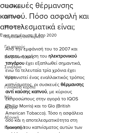
συσκευές θέρμανσης
Πρόληψη
καπνού. Πόσο ασφαλή και
Διατροφή
αποτελεσματικά είναι;
Μαγνητική
Έγινε ενημέρωση:
8 Απρ 2020
Καρδιακή ανεπάρκεια
Για ιατρούς
Από την εμφάνισή του το 2007 και 
έκτοτε, η χρήση του 
ηλεκτρονικού 
Βαλβιδοπάθειες
τσιγάρου
 έχει εξαπλωθεί σημαντικά, 
Συνέδρια
ενώ τα τελευταία τρία χρόνια έχει 
Video
εμφανιστεί ένας εναλλακτικός τρόπος 
καπνίσματος, οι συσκευές 
θέρμανσης 
Γυναικεία καρδιά
αντί καύσης καπνού
, με κύριους 
Νέα
εκπροσώπους στην αγορά το IQOS 
(Philip Morris) και το Glo (British 
Άρθρα
American Tobacco). Τόσο η ασφάλεια 
Αξονική
όσο και η αποτελεσματικότητα στη 
διακοπή του καπνίσματος αυτών των 
Προσφορά