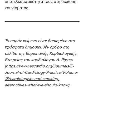
αποτελεσματικότητα τους στη διακοπή 
καπνίσματος. 
Το παρόν κείμενο είναι βασισμένο στο 
πρόσφατα δημοσιευθέν άρθρο στη 
σελίδα της Ευρωπαϊκής Καρδιολογικής 
Εταιρείας του καρδιολόγου Δ. Ρίχτερ 
(
https://www.escardio.org/Journals/E-
Journal-of-Cardiology-Practice/Volume-
18/cardiologists-and-smoking-
alternatives-what-we-should-know
).
Επιπλέον πηγές
A
Randomized Trial
 of 
E-Cigarettes 
versus Nicotine-Replacement 
Therapy
.