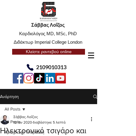
Σάββας Λοΐζος
Καρδιολόγος MD, MSc, PhD
Διδάκτωρ Imperial College London
Κλείστε ραντεβού online
2109010313
Ανάρτηση
All Posts
Σάββας Λοΐζος
All Posts
12 Ιαν 2020
διαβάστηκε 5 λεπτά
Ηλεκτρονικό τσιγάρο και
Αρτηριακή Υπέρταση