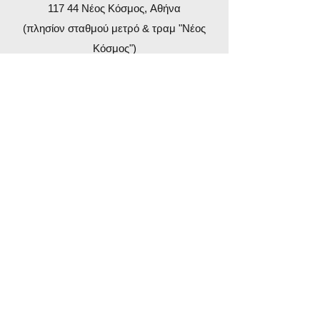
117 44 Νέος Κόσμος,
Αθήνα
(πλησίον σταθμού μετρό & τραμ "Νέος
Κόσμος")
Ώρες ιατρείου
Δευτέρα 8:30-13:00 & 16:00-21:00
Τρίτη 8:30-15:00
Πέμπτη 8:30-13:00 & 16:00-21:00
Κλείστε ραντεβού
Book Online
Τηλ.
210 9010313
Κιν.
6947 904393
Email
contact@kardiodiagnosi.gr