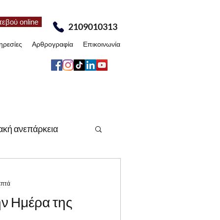
τεβού online
2109010313
ηρεσίες
Αρθρογραφία
Επικοινωνία
ακή ανεπάρκεια
έα
Άρθρα
επτά
ν Ημέρα της