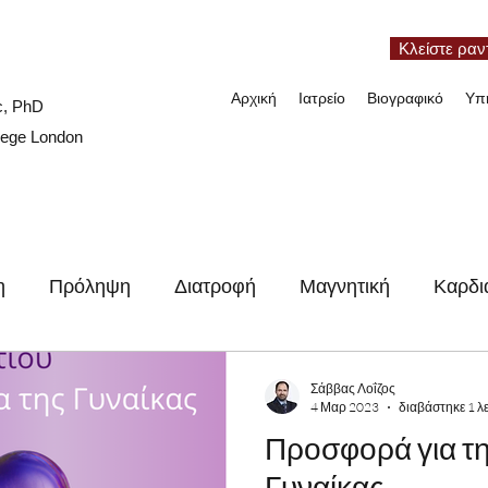
Κλείστε ραν
Αρχική
Ιατρείο
Βιογραφικό
Υπ
c, PhD
lege London
η
Πρόληψη
Διατροφή
Μαγνητική
Καρδι
ιες
Συνέδρια
Video
Γυναικεία καρδιά
Ν
Σάββας Λοΐζος
4 Μαρ 2023
διαβάστηκε 1 λ
Προσφορά για τη
Γυναίκας