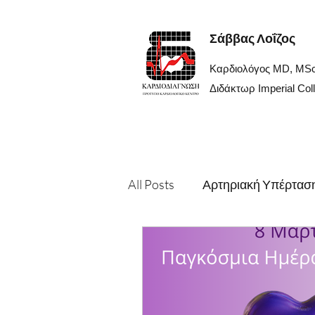
Σάββας Λοΐζος
Καρδιολόγος MD, MS
Διδάκτωρ Imperial Col
All Posts
Αρτηριακή Υπέρτασ
Για ιατρούς
Βαλβιδοπάθε
Αξονική
Προσφορά