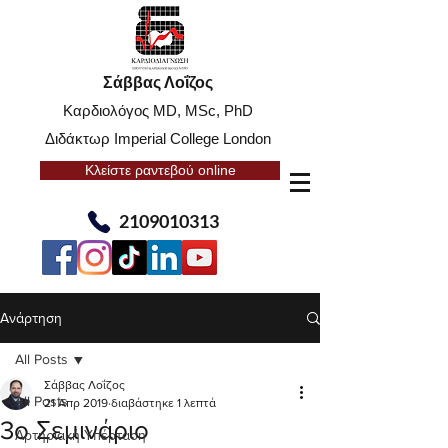
Σάββας Λοΐζος
Καρδιολόγος MD, MSc, PhD
Διδάκτωρ Imperial College London
Κλείστε ραντεβού online
2109010313
Ανάρτηση
All Posts
Σάββας Λοΐζος
All Posts
21 Απρ 2019
διαβάστηκε 1 λεπτά
3o Σεμινάριο
Αρτηριακή Υπέρταση