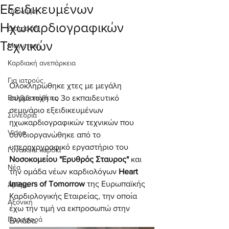
Εξειδικευμένων
Πρόληψη
Ηχωκαρδιογραφικών
Διατροφή
Τεχνικών
Μαγνητική
Καρδιακή ανεπάρκεια
Για ιατρούς
Ολοκληρώθηκε χτες με μεγάλη 
Βαλβιδοπάθειες
συμμετοχή το 3ο εκπαιδευτικό 
σεμινάριο εξειδικευμένων 
Συνέδρια
ηχωκαρδιογραφικών τεχνικών που 
Video
συνδιοργανώθηκε από το 
υπερηχογραφικό εργαστήριο του 
Γυναικεία καρδιά
Νοσοκομείου "Ερυθρός Σταυρος"
 και 
Νέα
την ομάδα νέων καρδιολόγων 
Heart 
Imagers of Tomorrow
 της Ευρωπαϊκής 
Άρθρα
Καρδιολογικής Εταιρείας, την οποία 
Αξονική
έχω την τιμή να εκπροσωπώ στην 
Προσφορά
Ελλάδα.