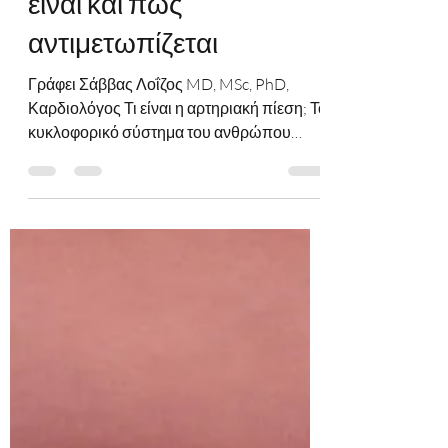
Αρτηριακή υπέρταση: τι
είναι και πως
αντιμετωπίζεται
Γράφει Σάββας Λοΐζος MD, MSc, PhD,
Καρδιολόγος Τι είναι η αρτηριακή πίεση; Το
κυκλοφορικό σύστημα του ανθρώπου
αποτελείται από την καρδιά που λειτουργεί
ως αντλία και τις αρτηρίες και τις φλέβες
που αποτελούν το δίκτυο στο οποίο
κυκλοφορεί το αίμα μεταφέροντας οξυγόνο
και θρεπτικές ουσίες στον εγκέφαλο και το
υπόλοιπο σώμα. Καθώς το αίμα
κυκλοφορεί στις αρτηρίες ασκεί πίεση στα
τοιχώματα των αρτηριών, όπως όλα τα
υγρά που κυκλοφορούν σε ένα δίκτυο
σωλήνων. Χρειάζεται να υπάρχ