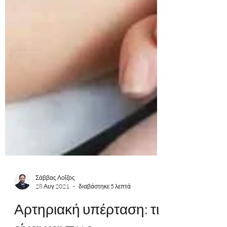
Σάββας Λοΐζος
28 Αυγ 2021
διαβάστηκε 5 λεπτά