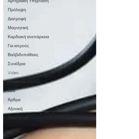
Αρτηριακή Υπέρταση
Πρόληψη
Διατροφή
Μαγνητική
Καρδιακή ανεπάρκεια
Για ιατρούς
Βαλβιδοπάθειες
Συνέδρια
Video
Γυναικεία καρδιά
Νέα
Άρθρα
Αξονική
Προσφορά